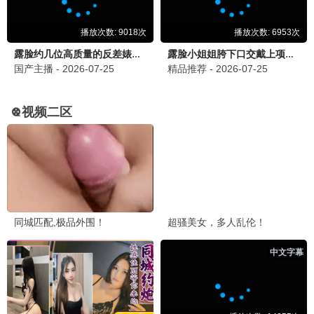
8080初心·2026
独家放送，8080专属
8080观看
7.6分
8080留言 · 分享你的观影体验
8080影迷
2026-06-06
8080电影网太棒了！8080剧场全是好片，发